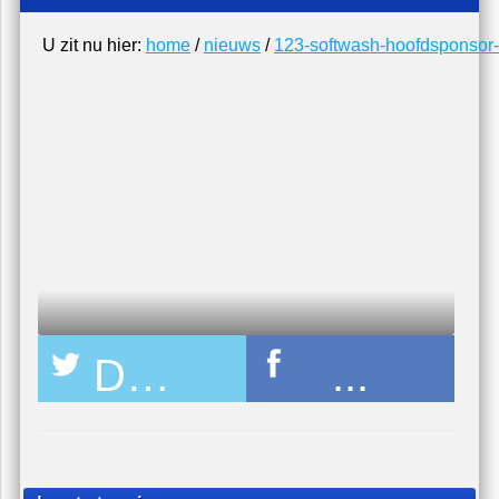
Schildersbedrijf schilder Red Sun
U zit nu hier:
home
/
nieuws
/
123-softwash-hoofdsponsor
Deel pagina op Twitter
...