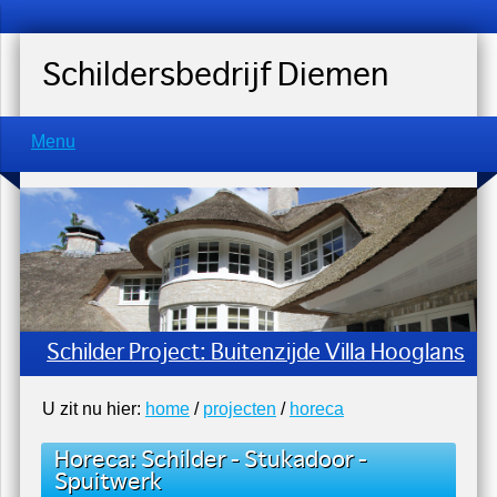
Schildersbedrijf Diemen
Menu
Schilder Project: Buitenzijde Villa Hooglans
U zit nu hier:
home
/
projecten
/
horeca
Horeca
:
Schilder
-
Stukadoor
-
Spuitwerk