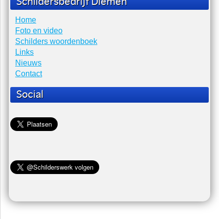
Vraag: Hoe schilder ik een houten trap? Antwoord Tapijt
(lijm) ver...
Kwasten verzorgen en bewaren
Vraag: Hoe kan ik het beste kwasten schoonmaken en
bewaren? Antwoord S...
Hoelang mag schildersplakband blijven zitten
Vraag: Hoelang mag schilderplakband (tape) blijven zitten?
Antwoord: Papier plakband of sc...
Schildersbedrijf Diemen
Home
Foto en video
Schilders woordenboek
Links
Nieuws
Contact
Social