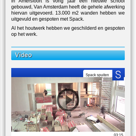
eren - Schilderwerk ShoreClub Nautisch Kwartier
U zit nu hier:
home
/
projecten
/
school-vathorst-amersfoor
Nieuwbouw School Amersfoort
In Amersfoort is vorig jaar een nieuwe school
gebouwd, Van Amsterdam heeft de gehele afwerking
hiervan uitgevoerd. 13.000 m2 wanden hebben we
uitgevuld en gespoten met Spack.
Al het houtwerk hebben we geschilderd en gespoten
op het werk.
Video
Spack spuiten